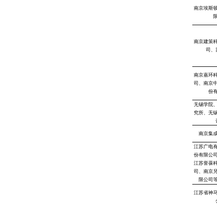
南京埃斯
南京建策
司、
南京嘉环
司、南京
份
无锡学院
究所、无
南京集
江苏广电
份有限公
江苏誉葆
司、南京
限公司
江苏省神