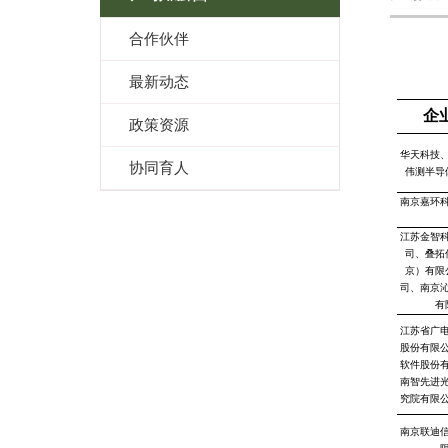
合作伙伴
最新动态
企
政策资源
华天科技
协同育人
伟测半导
南京嘉环
江苏金智
司、叠拓
京）有限
司、南京
有
江苏省广
股份有限
软件股份
南智先进
究院有限公
南京联迪