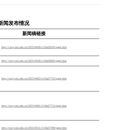
新闻发布情况
新闻稿链接
http://cxxy.seu.edu.cn/2025/0430/c116a58105/page.htm
http://cxxy.seu.edu.cn/2025/0428/c118a58065/page.htm
http://cxxy.seu.edu.cn/2025/0402/c116a57755/page.htm
http://cxxy.seu.edu.cn/2025/0401/c118a57712/page.htm
http://cxxy.seu.edu.cn/2025/0311/c118a57490/page.htm