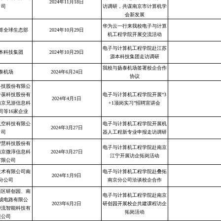
2024年11月18日
司
访调研，共谋南京市计算机学
会新发展
华为云一行来我校电子与计算
算全球生态部
2024年10月29日
机工程学院开展交流活动
电子与计算机工程学院赴江苏
本科技集团
2024年10月29日
源本科技集团走访调研
我校与扬泰机场签署校企合作
泰机场
2024年6月24日
协议
科技股份有限公
誉葆科技股份有
电子与计算机工程学院开展“3
2024年4月1日
南京兄游信息科
+1顶岗实习”招聘宣讲会
司等16家企业
航空科技有限公
电子与计算机工程学院开展机
2024年3月27日
司
器人工程新专业申报走访调研
智慧科技股份有
电子与计算机工程学院赴南京
南京微淳信息科
2024年3月27日
江宁开展访企拓岗活动
有限公司
技术有限公司南
电子与计算机工程学院赴叠拓
2024年1月9日
分公司
南京分公司洽谈校企合作
新区研创园、南
电子与计算机工程学院赴南京
成电路有限公
2023年6月2日
研创园开展校企共建课程访企
博流智能科技有
拓岗活动
限公司