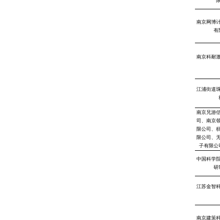
南京网博
有
南京科耐
江浦街道
南京兄游
司、南京
限公司、
限公司、
子有限公
中国科学
研
江苏金智
南京建策