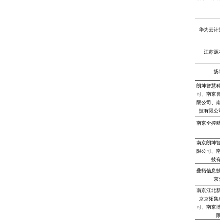
华为云计
江苏源
扬
朗坤智慧
司、南京
限公司、
技有限公
南京全控
南京朗坤
限公司、
技
叠拓信息
京
南京江北
京京拓集
司、南京