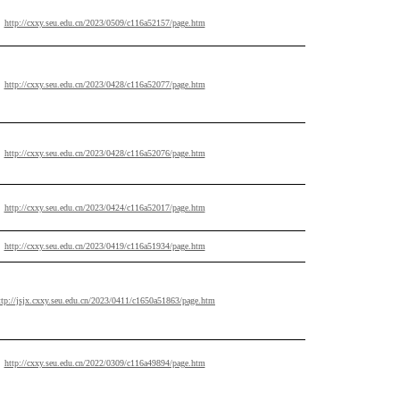
http://cxxy.seu.edu.cn/2023/0509/c116a52157/page.htm
http://cxxy.seu.edu.cn/2023/0428/c116a52077/page.htm
http://cxxy.seu.edu.cn/2023/0428/c116a52076/page.htm
http://cxxy.seu.edu.cn/2023/0424/c116a52017/page.htm
http://cxxy.seu.edu.cn/2023/0419/c116a51934/page.htm
ttp://jsjx.cxxy.seu.edu.cn/2023/0411/c1650a51863/page.htm
http://cxxy.seu.edu.cn/2022/0309/c116a49894/page.htm