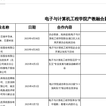
电子与计算机工程学院产教融合
业名称
日期
合作内容
访企联政，拓岗促就|电子与计
、芯德半导体、
2025年4月30日
算机工程学院联合浦口区人社
体、芯爱科技
局开展访企拓岗活动
科技股份有限公
电子与计算机工程学院赴企业
2025年4月28日
司
开展认知实习活动
科技股份有限公
信息技术（北
电子与计算机工程学院召开“十
公司南京分公
2025年4月2日
五五”专业发展与建设战略研讨
沁恒微电子股份
会
限公司
电有线信息网络
公司、江苏润和
电计学院成功举办2022级“3+1
有限公司、南京
2025年4月1日
顶岗实习”校企联合宣讲会
光电集成技术研
司等15家企业
电子与计算机工程学院举办“管
信息系统股份有
2025年3月7日
中窥豹：看看5G内部什么