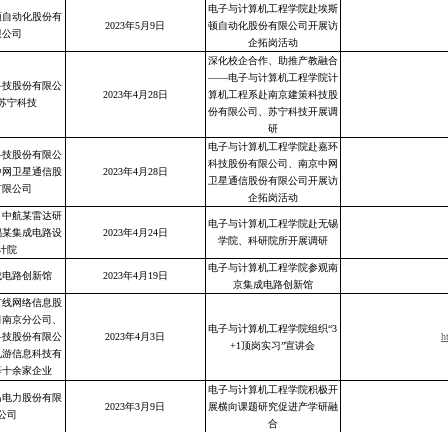
电子与计算机工程学院赴埃斯
顿自动化股份有
2023年5月9日
顿自动化股份有限公司开展访
限公司
企拓岗活动
深化校企合作、助推产教融合
——电子与计算机工程学院计
科技股份有限公
2023年4月28日
算机工程系赴南京建策科技股
苏宁科技
份有限公司、苏宁科技开展调
研
电子与计算机工程学院赴嘉环
科技股份有限公
科技股份有限公司、南京中网
中网卫星通信股
2023年4月28日
卫星通信股份有限公司开展访
有限公司
企拓岗活动
、中航某雷达研
电子与计算机工程学院赴无锡
锡某集成电路设
2023年4月24日
学院、科研院所开展调研
计院
电子与计算机工程学院参观南
成电路创新馆
2023年4月19日
京集成电路创新馆
有线网络信息股
司南京分公司、
电子与计算机工程学院组织“3
科技股份有限公
2023年4月3日
h
+1顶岗实习”宣讲会
兄游信息科技有
等十余家企业
电子与计算机工程学院积极开
马电力股份有限
2023年3月9日
展横向课题研究促进产学研融
公司
合