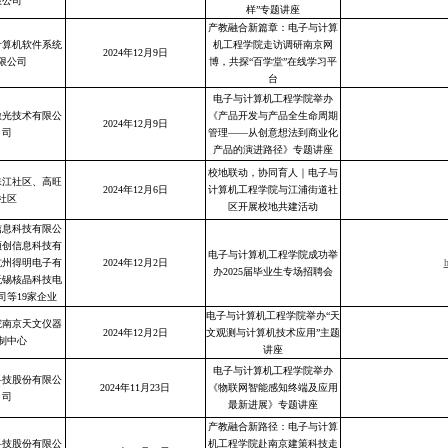
限公司
样”专题讲座
产教融合新篇章：电子与计算
计算机软件系统
机工程学院走访调研南京网
2024年12月9日
限公司
博，共探“百学堂”在线学习平
台
电子与计算机工程学院举办
激光技术有限公
《产品开发与产品全生命周期
2024年12月9日
司
管理——从创意想法到商业化
产品的演进路径》专题讲座
校地联动，协同育人｜电子与
珠江社区、高旺
2024年12月6日
计算机工程学院与江浦街道社
社区
区开展校地共建活动
信息科技有限公
领创信息科技有
电子与计算机工程学院成功举
杭州得明电子有
2024年12月2日
h
办2025届毕业生专场招聘会
无锡核晶科技电
司等19家企业
电子与计算机工程学院举办“天
院南京天文仪器
2024年12月2日
文观测与计算机技术应用”主题
制中心
讲座
电子与计算机工程学院举办
科技股份有限公
2024年11月23日
《物联网智能感知终端及应用
司
最新进展》专题讲座
产教融合新路径：电子与计算
科技股份有限公
机工程学院赴南京建策科技走