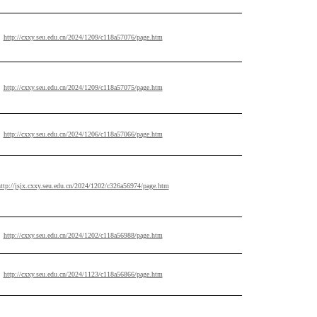
http://cxxy.seu.edu.cn/2024/1209/c118a57076/page.htm
http://cxxy.seu.edu.cn/2024/1209/c118a57075/page.htm
http://cxxy.seu.edu.cn/2024/1206/c118a57066/page.htm
ttp://jsjx.cxxy.seu.edu.cn/2024/1202/c326a56974/page.htm
http://cxxy.seu.edu.cn/2024/1202/c118a56988/page.htm
http://cxxy.seu.edu.cn/2024/1123/c118a56866/page.htm